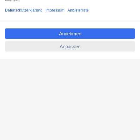
Filialen
ccp.user.init.failed.titl
Versandkostenfrei ab 100,00 € zzgl. MwSt. **
e
Angebotsservice
ccp.user.init.failed
Beschaffungsservice
Für Geschäftskunden
E-Procurement
Open Catalog Interface (OCI)
Conrad Smart Procure (CSP)
Für Verkäufer
Für Affiliate