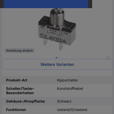
oder
eine
Hst.-
Teile-
Nr.
ein
Abbildung ähnlich
1/2
Weitere Varianten
Produkt-Art
Kippschalter
Schalter/Taster-
Kunststoffhebel
Besonderheiten
Gehäuse-/Knopffarbe
Schwarz
Funktionen
rastend/0/rastend