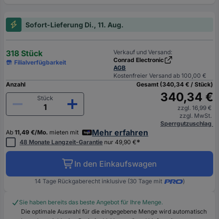
Sofort-Lieferung Di., 11. Aug.
318 Stück
Verkauf und Versand:
Conrad Electronic
Filialverfügbarkeit
AGB
Kostenfreier Versand ab 100,00 €
Anzahl
Gesamt (340,34 € / Stück)
340,34 €
Stück
zzgl. 16,99 €
zzgl. MwSt.
Sperrgutzuschlag
Mehr erfahren
Ab
11,49 €/Mo.
mieten mit
*
48 Monate Langzeit-Garantie
nur 49,90 €
In den Einkaufswagen
14 Tage Rückgaberecht inklusive (30 Tage mit
)
Sie haben bereits das beste Angebot für Ihre Menge.
Die optimale Auswahl für die eingegebene Menge wird automatisch