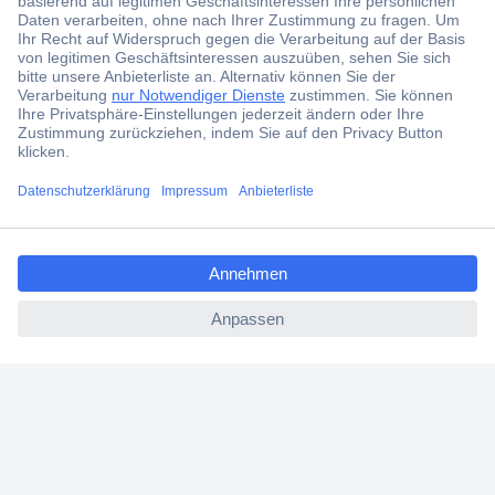
aktuelle News und Angebote immer zuerst
erhalten.
Jetzt anmelden
Filialen
Versandkostenfrei ab 100,00 € zzgl. MwSt. **
ccp.user.init.failed.titl
Angebotsservice
e
ccp.user.init.failed
Beschaffungsservice
Für Geschäftskunden
E-Procurement
Open Catalog Interface (OCI)