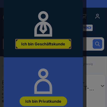
Lieferungen in 24h
Conrad
Conrad
Kategorien
Um
Ich bin Geschäftskunde
nach
dem
Produkt
zu
Schienen, Material für Schienensystem 3phasig
suchen,
Startseite
...
EUTRAC
geben
Sie
ein
Brumberg 88129680 Hochvolt-
Schlagwort,
Schienensystem-Komponente T-
eine
Verbinder 88129680 Silber
Artikelnummer,
EAN:
4250047778059
Hst.-Teile-Nr.:
88129680
eine
Ich bin Privatkunde
Bestell-Nr.:
2292744
EAN