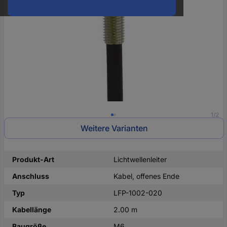
oder
eine
Hst.-
Teile-
Nr.
ein
1/2
Weitere Varianten
Produkt-Art
Lichtwellenleiter
Anschluss
Kabel, offenes Ende
Typ
LFP-1002-020
Kabellänge
2.00 m
Baugröße
M6