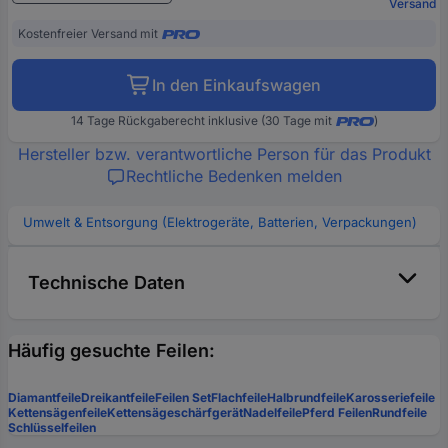
Versand
Kostenfreier Versand mit
In den Einkaufswagen
14 Tage Rückgaberecht inklusive (30 Tage mit
)
Hersteller bzw. verantwortliche Person für das Produkt
Rechtliche Bedenken melden
Umwelt & Entsorgung (Elektrogeräte, Batterien, Verpackungen)
Technische Daten
Häufig gesuchte Feilen:
Diamantfeile
Dreikantfeile
Feilen Set
Flachfeile
Halbrundfeile
Karosseriefeile
Kettensägenfeile
Kettensägeschärfgerät
Nadelfeile
Pferd Feilen
Rundfeile
Schlüsselfeilen