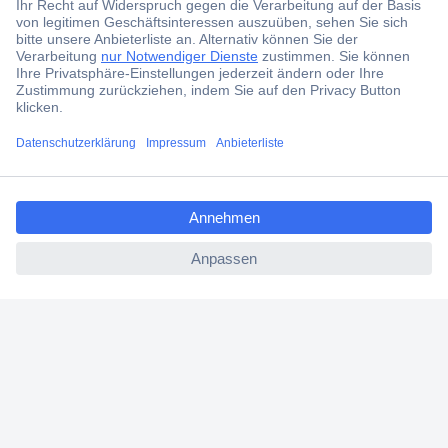
Der Conrad Newsletter
Jetzt anmelden und exklusive Aktionen,
aktuelle News und Angebote immer zuerst
erhalten.
Jetzt anmelden
ccp.user.init.failed.titl
e
Filialen
ccp.user.init.failed
Versandkostenfrei ab 100,00 € zzgl. MwSt. **
Angebotsservice
Beschaffungsservice
Für Geschäftskunden
E-Procurement