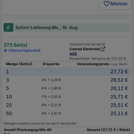
Merken
Sofort-Lieferung Mo., 10. Aug.
273 Set(s)
Verkauf und Versand:
Conrad Electronic
Filialverfügbarkeit
AGB
Kostenfreier Versand ab 100,00 €
Menge (Set(s))
Ersparnis
Verpackungspreis
(zzgl. MwSt.)
1
27,72 €
-
3
26,52 €
4% = 1,20 €
5
26,12 €
6% = 1,60 €
10
25,71 €
7% = 2,01 €
25
25,51 €
8% = 2,21 €
50
25,11 €
9% = 2,61 €
Mengenrabatte variieren je nach Verkäufer
Anzahl (Packungsgröße 40
Gesamt (27,72 € / Stück)