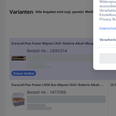
Varianten
(Alle Angaben sind zzgl. gesetzl. MwSt., zzgl. Versan
Inha
Duracell Plus Power Mignon (AA)-Batterie Alkali-Mangan 1.5 V 24 St.
24 S
Bestell-Nr.:
2890314
Dieser Artikel
Duracell Plus Power LR06 Box Mignon (AA)-Batterie Alkali-Mangan 1.5 V 24 St.
24 S
Bestell-Nr.:
1417099