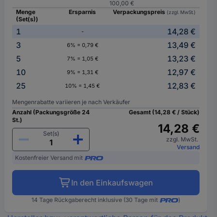
100,00 €
Menge
Ersparnis
Verpackungspreis
(zzgl. MwSt.)
(Set(s))
1
14,28 €
-
3
13,49 €
6% = 0,79 €
5
13,23 €
7% = 1,05 €
10
12,97 €
9% = 1,31 €
25
12,83 €
10% = 1,45 €
Mengenrabatte variieren je nach Verkäufer
Anzahl (Packungsgröße 24
Gesamt (14,28 € / Stück)
St.)
14,28 €
Set(s)
zzgl. MwSt.
Versand
Kostenfreier Versand mit
In den Einkaufswagen
14 Tage Rückgaberecht inklusive (30 Tage mit
)