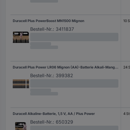
Duracell Plus PowerBoost MN1500 Mignon
10 S
Bestell-Nr.:
3411837
Duracell Plus Power LR06 Mignon (AA)-Batterie Alkali-Mangan 1.5 V 24 St.
24 S
Bestell-Nr.:
399382
Duracell Alkaline-Batterie, 1,5 V, AA / Plus Power
4 St
Bestell-Nr.:
650329