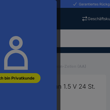
erungen in 24h
Garantiertes Rück
Geschäftsk
& Batterien
Batterien
Mignon-Zellen (AA)
ch bin Privatkunde
tterie Alkali-Mangan 1.5 V 24 St.
90314