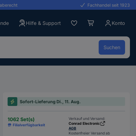
gaberecht
Fachhandel seit 1923
unde
Hilfe & Support
Konto
Suchen
Sofort-Lieferung Di., 11. Aug.
1062 Set(s)
Verkauf und Versand:
Conrad Electronic
Filialverfügbarkeit
AGB
Kostenfreier Versand ab