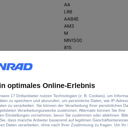
AA
LR6
AAB4E
AM3
M
MN1500
815
E91
LR6N
Mehr anzeigen
Nein
(Ø x H) 14 mm x 50.5 mm
Nordic Swan Ecolabel
Plastikfreie Verpackung