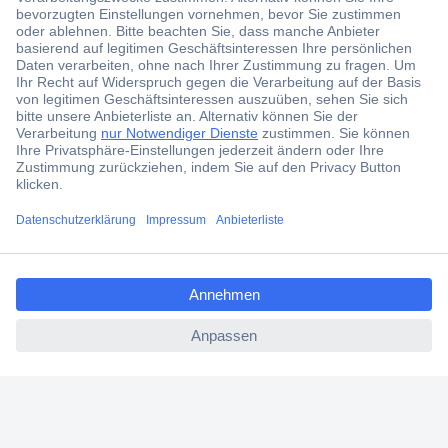
Jetzt anmelden und exklusive Aktionen,
aktuelle News und Angebote immer zuerst
erhalten.
Jetzt anmelden
Filialen
Versandkostenfrei ab 100,00 € zzgl. MwSt. **
ccp.user.init.failed.titl
Angebotsservice
e
Beschaffungsservice
ccp.user.init.failed
Für Geschäftskunden
E-Procurement