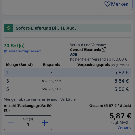
Merken
Sofort-Lieferung Di., 11. Aug.
73 Set(s)
Verkauf und Versand:
Conrad Electronic
Filialverfügbarkeit
AGB
Kostenfreier Versand ab 100,00 €
Menge (Set(s))
Ersparnis
Verpackungspreis
(zzgl. MwSt.)
1
5,87 €
-
3
5,64 €
4% = 0,23 €
5
5,56 €
5% = 0,31 €
Mengenrabatte variieren je nach Verkäufer
Anzahl (Packungsgröße 50
Gesamt (5,87 € / Stück)
St.)
5,87 €
Set(s)
zzgl. MwSt.
Versand