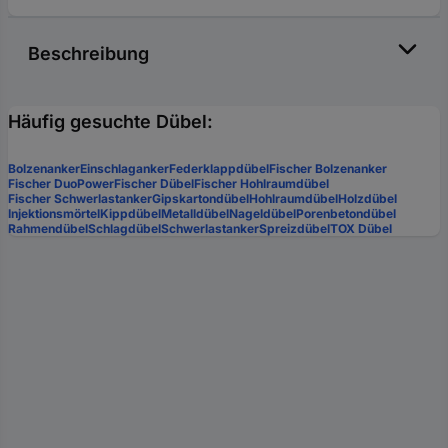
Beschreibung
Häufig gesuchte Dübel:
Bolzenanker
Einschlaganker
Federklappdübel
Fischer Bolzenanker
Fischer DuoPower
Fischer Dübel
Fischer Hohlraumdübel
Fischer Schwerlastanker
Gipskartondübel
Hohlraumdübel
Holzdübel
Injektionsmörtel
Kippdübel
Metalldübel
Nageldübel
Porenbetondübel
Rahmendübel
Schlagdübel
Schwerlastanker
Spreizdübel
TOX Dübel