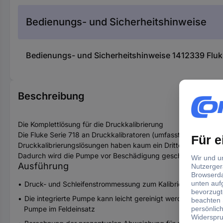
Bedienungs- und Sicherheitshinweise
Bedienungs- und Sicherheitshinweise 1412339 Fluke 
Beschreibung
Die Komplettlösung für die Druckkalibrierung
Die Fluke Serie 718 an Druckkalibratoren (umfasst 4 Modelle) 
Druckkalibrierungslösungen haben kaum ein Drittel der Größe ver
Dadurch wird die Pumpe vor Beschädigung geschützt und kann
Ausführung
Druck- und Schleifenstrommessung zum Kalibrieren und Wart
Die integrierte Pumpe kann leicht gereinigt werden, wenn si
Pumpe im Feldeinsatz