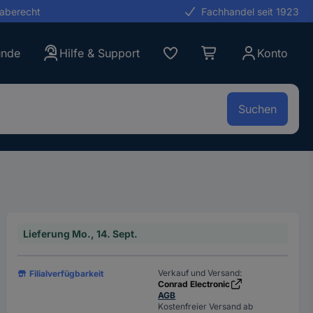
gaberecht
Fachhandel seit 1923
unde
Hilfe & Support
Konto
Suchen
Lieferung Mo., 14. Sept.
Verkauf und Versand:
Filialverfügbarkeit
Conrad Electronic
AGB
Kostenfreier Versand ab