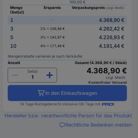
100,00 €
Menge
Ersparnis
Verpackungspreis
(zzgl. MwSt.)
(Set(s))
1
4.368,90 €
-
3
4.262,42 €
2% = 106,48 €
5
4.226,93 €
3% = 141,97 €
10
4.191,44 €
4% = 177,46 €
Mengenrabatte variieren je nach Verkäufer
Anzahl
Gesamt (4.368,90 € / Stück)
4.368,90 €
Set(s)
zzgl. MwSt.
Kostenfreier Versand
In den Einkaufswagen
14 Tage Rückgaberecht inklusive (30 Tage mit
)
Hersteller bzw. verantwortliche Person für das Produkt
Rechtliche Bedenken melden