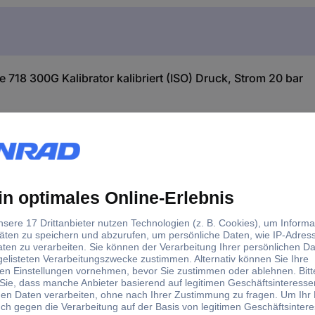
718 300G Kalibrator kalibriert (ISO) Druck, Strom 20 bar
bietet eine komplette Druckkalibrierungslösung für Transmitter, Mes
gleichbarer Instrumente und wiegen nur ein Kilo. Die Pumpe verfügt ü
 ohne Ausbau gewartet werden, sogar im Feldeinsatz.
en praktisch jedes Druckgeräts
e versehentlich mit Flüssigkeiten in Kontakt kommt. Das senkt die B