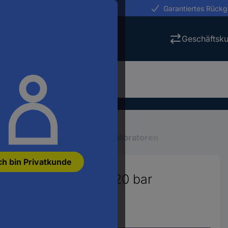
erungen in 24h
Garantiertes Rück
Geschäftsk
eräte
Test-, Prüfgeräte
Kalibratoren
ch bin Privatkunde
t (ISO) Druck, Strom 20 bar
339