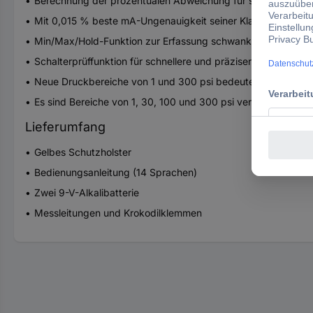
Berechnung der prozentualen Abweichung für schnelle Gut/S
Mit 0,015 % beste mA-Ungenauigkeit seiner Klasse für bess
Min/Max/Hold-Funktion zur Erfassung schwankender Messw
Schalterprüffunktion für schnellere und präzisere Druckscha
Neue Druckbereiche von 1 und 300 psi bedeuten, dass wenig
Es sind Bereiche von 1, 30, 100 und 300 psi verfügbar
Lieferumfang
Gelbes Schutzholster
Bedienungsanleitung (14 Sprachen)
Zwei 9-V-Alkalibatterie
Messleitungen und Krokodilklemmen