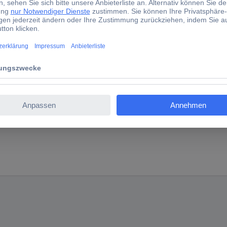
chlecht-Prüfungen im Feldeinsatz
ere Messsicherheit und mehr Einsatzmöglichkeiten
erte
lterprüfungen
er zusätzliche Werkzeuge erforderlich sind