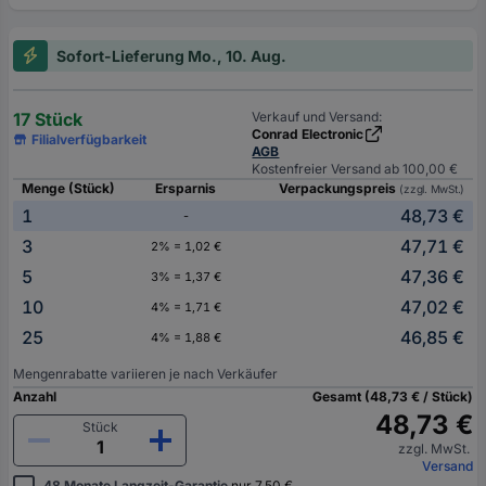
Sofort-Lieferung Mo., 10. Aug.
17 Stück
Verkauf und Versand:
Conrad Electronic
Filialverfügbarkeit
AGB
Kostenfreier Versand ab 100,00 €
Menge (Stück)
Ersparnis
Verpackungspreis
(zzgl. MwSt.)
1
48,73 €
-
3
47,71 €
2% = 1,02 €
5
47,36 €
3% = 1,37 €
10
47,02 €
4% = 1,71 €
25
46,85 €
4% = 1,88 €
Mengenrabatte variieren je nach Verkäufer
Anzahl
Gesamt (48,73 € / Stück)
48,73 €
Stück
zzgl. MwSt.
Versand
48 Monate Langzeit-Garantie
nur 7,50 €