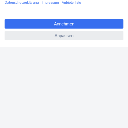
Jetzt anmelden
ccp.user.init.failed.titl
e
Filialen
ccp.user.init.failed
Versandkostenfrei ab 100,00 € zzgl. MwSt. **
Angebotsservice
Beschaffungsservice
Für Geschäftskunden
E-Procurement
Open Catalog Interface (OCI)
Conrad Smart Procure (CSP)
Für Verkäufer