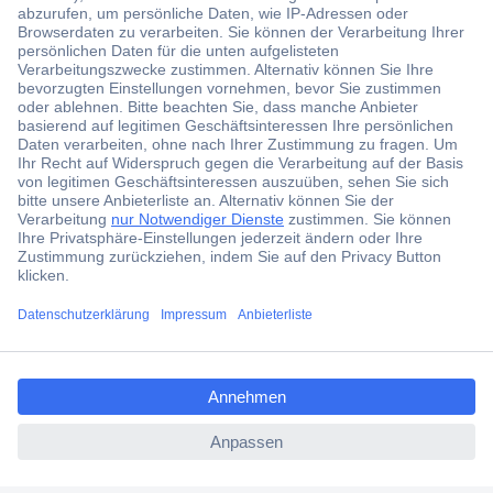
Der Conrad Newsletter
Jetzt anmelden und exklusive Aktionen,
aktuelle News und Angebote immer zuerst
erhalten.
Jetzt anmelden
Filialen
Versandkostenfrei ab 100,00 € zzgl. MwSt. **
ccp.user.init.failed.titl
Angebotsservice
e
Beschaffungsservice
ccp.user.init.failed
Für Geschäftskunden