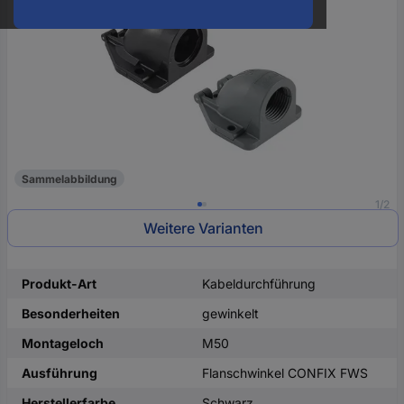
oder
eine
Hst.-
Teile-
Nr.
ein
Sammelabbildung
1/2
Weitere Varianten
Produkt-Art
Kabeldurchführung
Besonderheiten
gewinkelt
Montageloch
M50
Ausführung
Flanschwinkel CONFIX FWS
Herstellerfarbe
Schwarz