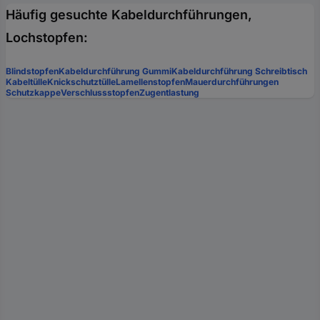
Häufig gesuchte Kabeldurchführungen,
Lochstopfen:
Blindstopfen
Kabeldurchführung Gummi
Kabeldurchführung Schreibtisch
Kabeltülle
Knickschutztülle
Lamellenstopfen
Mauerdurchführungen
Schutzkappe
Verschlussstopfen
Zugentlastung