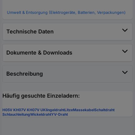
Umwelt & Entsorgung (Elektrogeräte, Batterien, Verpackungen)
Technische Daten
Dokumente & Downloads
Beschreibung
Häufig gesuchte Einzeladern:
H05V K
H07V K
H07V U
Klingeldraht
Litze
Massekabel
Schaltdraht
Schlauchleitung
Wickeldraht
YV-Draht