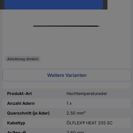
oder
eine
Hst.-
Teile-
Nr.
ein
Abbildung ähnlich
Weitere Varianten
Produkt-Art
Hochtemperaturader
Anzahl Adern
1 x
Querschnitt (je Ader)
2.50 mm²
Kabeltyp
ÖLFLEX® HEAT 205 SC
Außen-Ø
2.60 mm