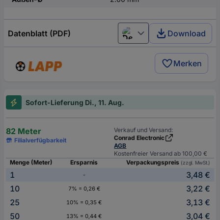
Datenblatt (PDF)
Download
Deutsch (Deutschland)
Merken
Sofort-Lieferung Di., 11. Aug.
82 Meter
Verkauf und Versand:
Conrad Electronic
Filialverfügbarkeit
AGB
Kostenfreier Versand ab 100,00 €
Menge (Meter)
Ersparnis
Verpackungspreis
(zzgl. MwSt.)
1
3,48 €
-
10
3,22 €
7% = 0,26 €
25
3,13 €
10% = 0,35 €
50
3,04 €
13% = 0,44 €