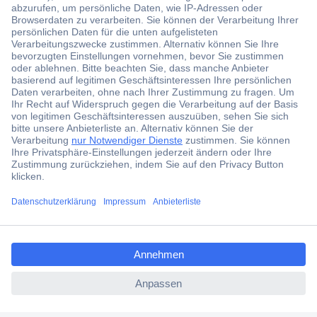
Der Conrad Newsletter
Jetzt anmelden und exklusive Aktionen,
aktuelle News und Angebote immer zuerst
erhalten.
Jetzt anmelden
Filialen
Versandkostenfrei ab 100,00 € zzgl. MwSt. **
ccp.user.init.failed.titl
Angebotsservice
e
Beschaffungsservice
ccp.user.init.failed
Für Geschäftskunden