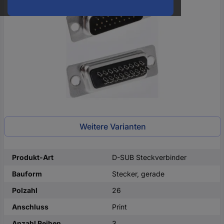
oder
eine
Hst.-
Teile-
Nr.
ein
Weitere Varianten
Produkt-Art
D-SUB Steckverbinder
Bauform
Stecker, gerade
Polzahl
26
Anschluss
Print
Anzahl Reihen
3