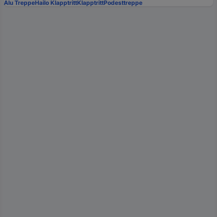
Alu Treppe
Hailo Klapptritt
Klapptritt
Podesttreppe