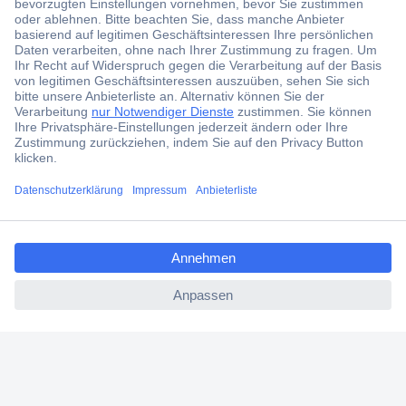
Jetzt anmelden und exklusive Aktionen,
aktuelle News und Angebote immer zuerst
erhalten.
Jetzt anmelden
Filialen
Versandkostenfrei ab 100,00 € zzgl. MwSt. **
ccp.user.init.failed.titl
Angebotsservice
e
Beschaffungsservice
ccp.user.init.failed
Für Geschäftskunden
E-Procurement
Open Catalog Interface (OCI)