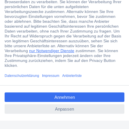
Der Conrad Newsletter
Jetzt anmelden und exklusive Aktionen,
aktuelle News und Angebote immer zuerst
erhalten.
Jetzt anmelden
ccp.user.init.failed.titl
Filialen
e
Versandkostenfrei ab 100,00 € zzgl. MwSt. **
ccp.user.init.failed
Angebotsservice
Beschaffungsservice