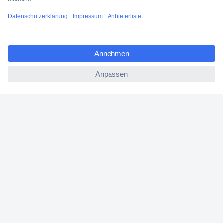
Jetzt anmelden
ccp.user.init.failed.titl
e
Filialen
ccp.user.init.failed
Versandkostenfrei ab 100,00 € zzgl. MwSt. **
Angebotsservice
Beschaffungsservice
Für Geschäftskunden
E-Procurement
Open Catalog Interface (OCI)
Conrad Smart Procure (CSP)
Für Verkäufer