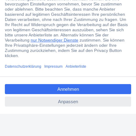
Der Conrad Newsletter
Jetzt anmelden und exklusive Aktionen,
aktuelle News und Angebote immer zuerst
erhalten.
Jetzt anmelden
ccp.user.init.failed.titl
Filialen
e
Versandkostenfrei ab 100,00 € zzgl. MwSt. **
ccp.user.init.failed
Angebotsservice
Beschaffungsservice
Für Geschäftskunden