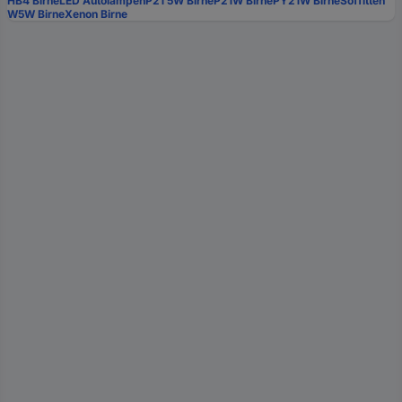
HB4 Birne
LED Autolampen
P21 5W Birne
P21W Birne
PY21W Birne
Soffitten
W5W Birne
Xenon Birne