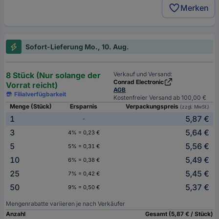
Merken
Sofort-Lieferung Mo., 10. Aug.
8 Stück (Nur solange der
Verkauf und Versand:
Conrad Electronic
Vorrat reicht)
AGB
Filialverfügbarkeit
Kostenfreier Versand ab 100,00 €
Menge (Stück)
Ersparnis
Verpackungspreis
(zzgl. MwSt.)
1
5,87 €
-
3
5,64 €
4% = 0,23 €
5
5,56 €
5% = 0,31 €
10
5,49 €
6% = 0,38 €
25
5,45 €
7% = 0,42 €
50
5,37 €
9% = 0,50 €
Mengenrabatte variieren je nach Verkäufer
Anzahl
Gesamt (5,87 € / Stück)