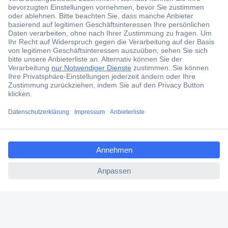
Jetzt anmelden und exklusive Aktionen,
aktuelle News und Angebote immer zuerst
erhalten.
Jetzt anmelden
Filialen
Versandkostenfrei ab 100,00 € zzgl. MwSt. **
ccp.user.init.failed.titl
Angebotsservice
e
Beschaffungsservice
ccp.user.init.failed
Für Geschäftskunden
E-Procurement