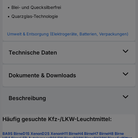
Blei- und Quecksilberfrei
Quarzglas-Technologie
Umwelt & Entsorgung (Elektrogeräte, Batterien, Verpackungen)
Technische Daten
Dokumente & Downloads
Beschreibung
Häufig gesuchte Kfz-/LKW-Leuchtmittel:
BA9S Birne
D1S Xenon
D2S Xenon
H11 Birne
H4 Birne
H7 Birne
H8 Birne