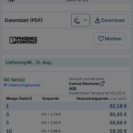
Datenblatt (PDF)
Download
Deutsch (Deutschland)
Merken
Lieferung Mi., 12. Aug.
50 Set(s)
Verkauf und Versand:
Conrad Electronic
Filialverfügbarkeit
AGB
Kostenfreier Versand ab 100,00 €
Menge (Set(s))
Ersparnis
Verpackungspreis
(zzgl. MwSt.)
1
62,18 €
-
3
60,45 €
3% = 1,73 €
5
59,88 €
4% = 2,30 €
10
59,30 €
5% = 2,88 €