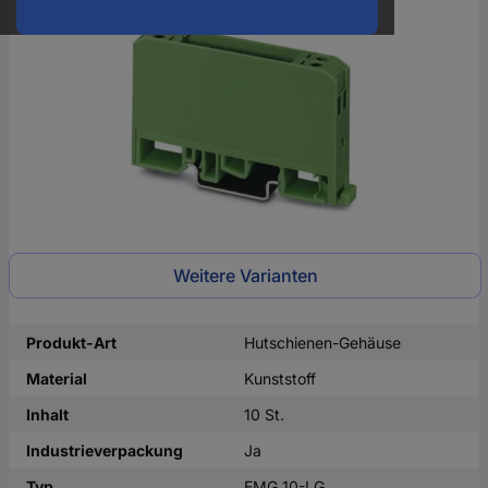
oder
eine
Hst.-
Teile-
Nr.
ein
Weitere Varianten
Produkt-Art
Hutschienen-Gehäuse
Material
Kunststoff
Inhalt
10 St.
Industrieverpackung
Ja
Typ
EMG 10-LG