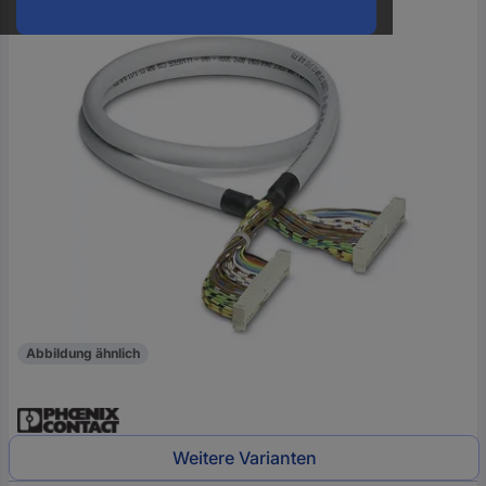
oder
eine
Hst.-
Teile-
Nr.
ein
Abbildung ähnlich
Weitere Varianten