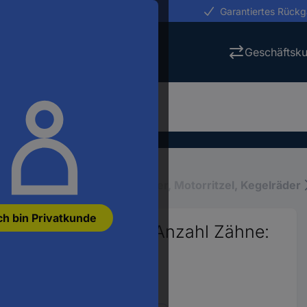
erungen in 24h
Garantiertes Rück
Geschäftsk
nischer Modellbau
Zahnräder, Motorritzel, Kegelräder
ch bin Privatkunde
Bohrungs-Ø: 3.2 mm Anzahl Zähne: