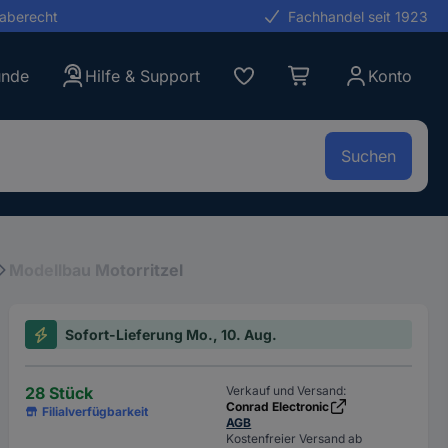
gaberecht
Fachhandel seit 1923
unde
Hilfe & Support
Konto
Suchen
Modellbau Motorritzel
Sofort-Lieferung Mo., 10. Aug.
28 Stück
Verkauf und Versand:
Conrad Electronic
Filialverfügbarkeit
AGB
Kostenfreier Versand ab