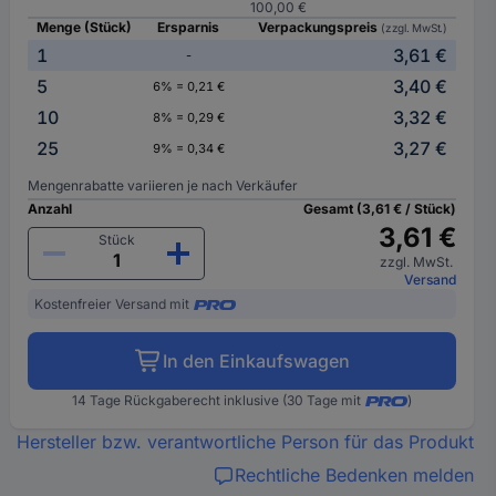
100,00 €
Menge (Stück)
Ersparnis
Verpackungspreis
(zzgl. MwSt.)
1
3,61 €
-
5
3,40 €
6% = 0,21 €
10
3,32 €
8% = 0,29 €
25
3,27 €
9% = 0,34 €
Mengenrabatte variieren je nach Verkäufer
Anzahl
Gesamt (3,61 € / Stück)
3,61 €
Stück
zzgl. MwSt.
Versand
Kostenfreier Versand mit
In den Einkaufswagen
14 Tage Rückgaberecht inklusive (30 Tage mit
)
Hersteller bzw. verantwortliche Person für das Produkt
Rechtliche Bedenken melden