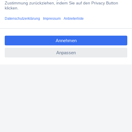
Jetzt anmelden
Filialen
ccp.user.init.failed.titl
Versandkostenfrei ab 100,00 € zzgl. MwSt. **
e
Angebotsservice
ccp.user.init.failed
Beschaffungsservice
Für Geschäftskunden
E-Procurement
Open Catalog Interface (OCI)
Conrad Smart Procure (CSP)
Für Verkäufer