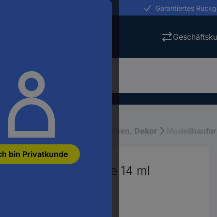
erungen in 24h
Garantiertes Rück
Geschäftsk
llbau-Zubehör
Airbrush, Farben, Dekor
Modellbaufa
ch bin Privatkunde
seidenmatt) 312 Dose 14 ml