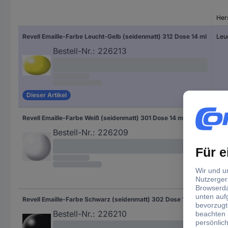
Hers
Revell Emaille-Farbe Leucht-Gelb (seidenmatt) 312 Dose 14 ml
Leu
Bestell-Nr.:
226213
Dieser Artikel
Revell Emaille-Farbe Weiß (seidenmatt) 301 Dose 14 ml
Wei
Bestell-Nr.:
226209
Revell Emaille-Farbe Schwarz (seidenmatt) 302 Dose 14 ml
Sch
Bestell-Nr.:
226210