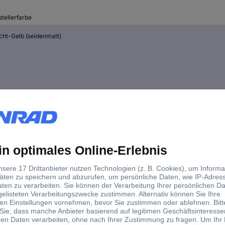
tellerfarbe
cht-Gelb (seidenmatt)
ß (seidenmatt)
warz (seidenmatt)