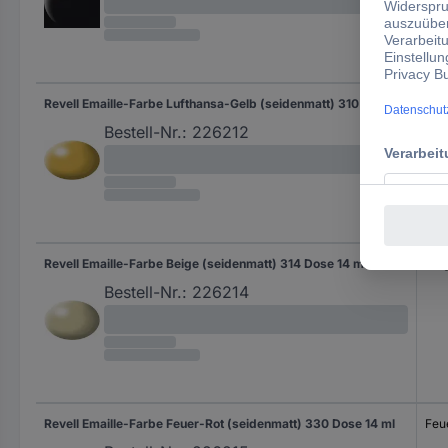
Revell Emaille-Farbe Lufthansa-Gelb (seidenmatt) 310 Dose 14 ml
Luf
Bestell-Nr.:
226212
Revell Emaille-Farbe Beige (seidenmatt) 314 Dose 14 ml
Bei
Bestell-Nr.:
226214
Revell Emaille-Farbe Feuer-Rot (seidenmatt) 330 Dose 14 ml
Feu