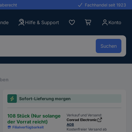
gaberecht
Fachhandel seit 1923
unde
Hilfe & Support
Konto
Suchen
rben
Sofort-Lieferung morgen
108 Stück (Nur solange
Verkauf und Versand:
Conrad Electronic
der Vorrat reicht)
AGB
Filialverfügbarkeit
Kostenfreier Versand ab