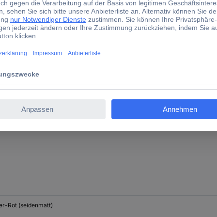
thansa-Gelb (seidenmatt)
ge (seidenmatt)
er-Rot (seidenmatt)