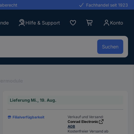
gaberecht
Fachhandel seit 1923
unde
Hilfe & Support
Konto
Suchen
lermodule
Lieferung Mi., 19. Aug.
Verkauf und Versand:
Filialverfügbarkeit
Conrad Electronic
AGB
Kostenfreier Versand ab