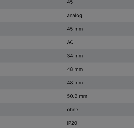
45
analog
45 mm
AC
34 mm
48 mm
48 mm
50.2 mm
ohne
IP20