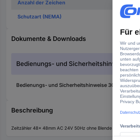
Anzahl der Zeichen
Schutzart (NEMA)
Dokumente & Downloads
Bedienungs- und Sicherheitshinweise
Bedienungs- und Sicherheitshinweise 3044938 Si
Beschreibung
Zeitzähler 48x 48mm AC 24V 50Hz ohne Blende 55x 55mm SEN