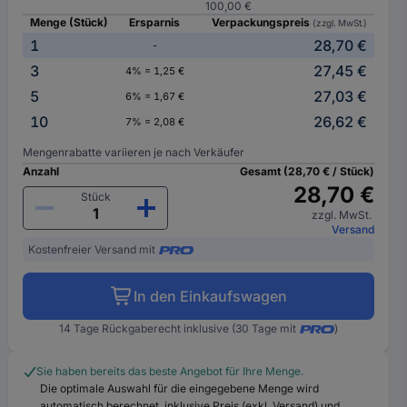
100,00 €
Menge (Stück)
Ersparnis
Verpackungspreis
(zzgl. MwSt.)
1
28,70 €
-
3
27,45 €
4% = 1,25 €
5
27,03 €
6% = 1,67 €
10
26,62 €
7% = 2,08 €
Mengenrabatte variieren je nach Verkäufer
Anzahl
Gesamt (28,70 € / Stück)
28,70 €
Stück
zzgl. MwSt.
Versand
Kostenfreier Versand mit
In den Einkaufswagen
14 Tage Rückgaberecht inklusive (30 Tage mit
)
Sie haben bereits das beste Angebot für Ihre Menge.
Die optimale Auswahl für die eingegebene Menge wird
automatisch berechnet, inklusive Preis (exkl. Versand) und