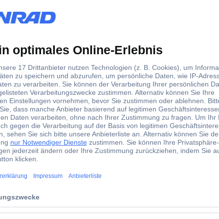
7
sonstige
emens 7KT5505 Betriebsstundenzähler
TRON PAC - Spezialisten in der Messwerterfassung.