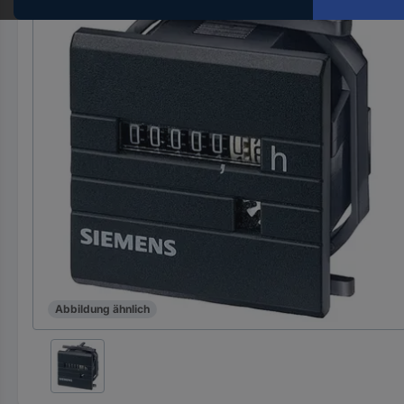
Hst.-
Teile-
Nr.
ein
Abbildung ähnlich