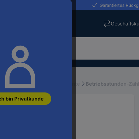
erungen in 24h
Garantiertes Rück
Geschäftsk
eräte
Einbau-Messinstrumente
Betriebsstunden-Zäh
ch bin Privatkunde
zähler
8