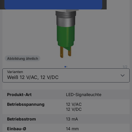
oder
eine
Hst.-
Teile-
Nr.
ein
Abbildung ähnlich
1/2
Varianten
Produkt-Art
LED-Signalleuchte
Betriebsspannung
12 V/AC
12 V/DC
Betriebsstrom
13 mA
Einbau-Ø
14 mm