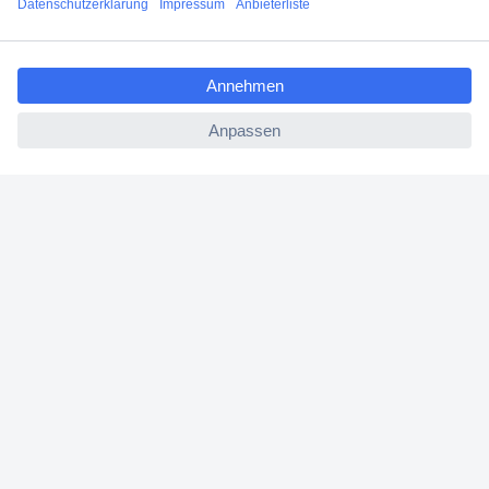
Angebotsservice
ccp.user.init.failed.titl
Beschaffungsservice
e
ccp.user.init.failed
Für Geschäftskunden
E-Procurement
Open Catalog Interface (OCI)
Conrad Smart Procure (CSP)
Für Verkäufer
Für Affiliate
Für Lieferanten