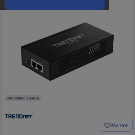
oder
eine
Hst.-
Teile-
Nr.
ein
Abbildung ähnlich
Merken