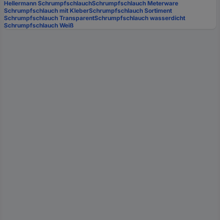
Hellermann Schrumpfschlauch
Schrumpfschlauch Meterware
Schrumpfschlauch mit Kleber
Schrumpfschlauch Sortiment
Schrumpfschlauch Transparent
Schrumpfschlauch wasserdicht
Schrumpfschlauch Weiß