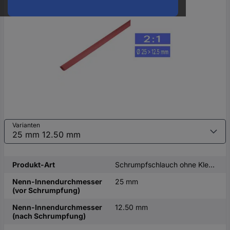
oder
eine
Hst.-
Teile-
Nr.
ein
Varianten
Produkt-Art
Schrumpfschlauch ohne Kleber
Nenn-Innendurchmesser
25 mm
(vor Schrumpfung)
Nenn-Innendurchmesser
12.50 mm
(nach Schrumpfung)