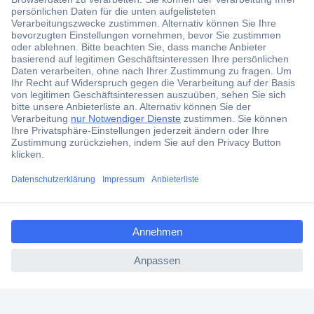
aktuelle News und Angebote immer zuerst
erhalten.
Jetzt anmelden
Filialen
Versandkostenfrei ab 100,00 € zzgl. MwSt. **
Angebotsservice
Beschaffungsservice
ccp.user.init.failed.titl
e
Für Geschäftskunden
ccp.user.init.failed
E-Procurement
Open Catalog Interface (OCI)