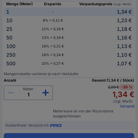
Menge (Meter)
Ersparnis
Verpackungspreis
(zzgl. MwSt.)
1
1,34 €
-
10
1,23 €
8% = 0,11 €
25
1,18 €
12% = 0,16 €
50
1,16 €
13% = 0,18 €
100
1,13 €
16% = 0,21 €
250
1,10 €
18% = 0,24 €
500
1,07 €
20% = 0,27 €
Mengenrabatte variieren je nach Verkäufer
Anzahl
Gesamt (1,34 € / Stück)
2,09 €
-36 %
Meter
1,34 €
zzgl. MwSt.
Versand
Meterware ist von der Rücknahme
ausgeschlossen
Kostenfreier Versand mit