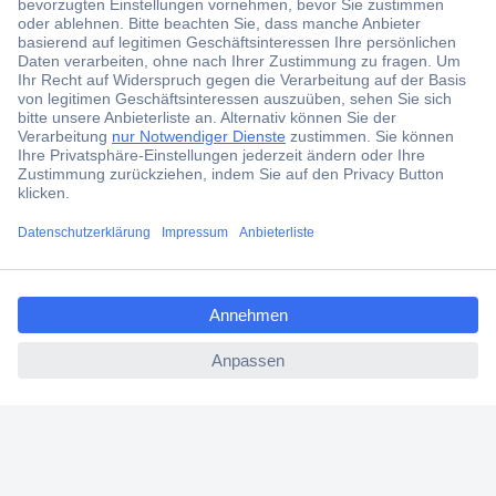
Jetzt anmelden und exklusive Aktionen,
aktuelle News und Angebote immer zuerst
erhalten.
Jetzt anmelden
Filialen
Versandkostenfrei ab 100,00 € zzgl. MwSt. **
ccp.user.init.failed.titl
Angebotsservice
e
Beschaffungsservice
ccp.user.init.failed
Für Geschäftskunden
E-Procurement
Open Catalog Interface (OCI)