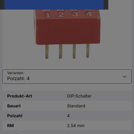
oder
eine
Hst.-
Teile-
Nr.
ein
Varianten
Produkt-Art
DIP-Schalter
Bauart
Standard
Polzahl
4
RM
2.54 mm