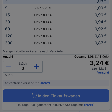
3
1,08 €
-
9
1,00 €
7% = 0,08 €
15
0,96 €
11% = 0,12 €
30
0,94 €
13% = 0,14 €
60
0,92 €
15% = 0,16 €
120
0,89 €
18% = 0,19 €
300
0,87 €
19% = 0,21 €
Mengenrabatte variieren je nach Verkäufer
Anzahl
Gesamt (1,08 € / Stück)
3,24 €
Stück
zzgl. MwSt.
Versand
Min.: 3
Kostenfreier Versand mit
In den Einkaufswagen
14 Tage Rückgaberecht inklusive (30 Tage mit
)