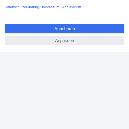
Filialen
ccp.user.init.failed.titl
Versandkostenfrei ab 100,00 € zzgl. MwSt. **
e
Angebotsservice
ccp.user.init.failed
Beschaffungsservice
Für Geschäftskunden
E-Procurement
Open Catalog Interface (OCI)
Conrad Smart Procure (CSP)
Für Verkäufer
Für Affiliate