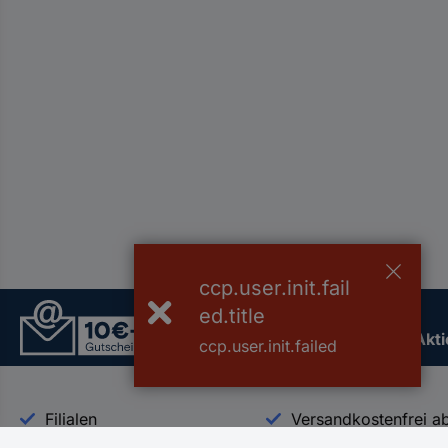
ccp.user.init.fail
Der Conrad Newsletter
ed.title
Jetzt anmelden und exklusive Akt
ccp.user.init.failed
Filialen
Versandkostenfrei a