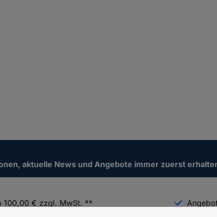
ionen, aktuelle News und Angebote immer zuerst erhalte
b 100,00 € zzgl. MwSt. **
Angebot