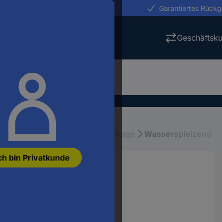
erungen in 24h
Garantiertes Rück
Geschäftsk
elzeug
Sand- & Wasserspielzeuge
Wasserspielzeug
ch bin Privatkunde
# 9 cm 0077608451
962