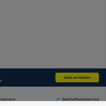
Jetzt anmelden
n.
sservice
Beschaffungsservice