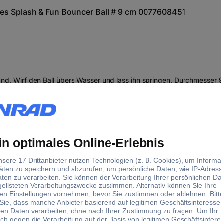
es Splash & Fun Bouncer Ball # 9 cm 0077608451
and. Wirf den Ball übers Wasser und lass ihn springen. Durchmesser 
e und Gestaltung behalten wir uns vor. Adresse aufbewahren.
durch verschluckbare Kleinteile!