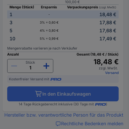
100,00 €
Menge (Stück)
Ersparnis
Verpackungspreis
(zzgl. MwSt.)
1
18,48 €
-
3
17,88 €
3% = 0,60 €
5
17,68 €
4% = 0,80 €
10
17,49 €
5% = 0,99 €
Mengenrabatte variieren je nach Verkäufer
Anzahl
Gesamt (18,48 € / Stück)
18,48 €
Stück
zzgl. MwSt.
Versand
Kostenfreier Versand mit
In den Einkaufswagen
14 Tage Rückgaberecht inklusive (30 Tage mit
)
Hersteller bzw. verantwortliche Person für das Produkt
Rechtliche Bedenken melden