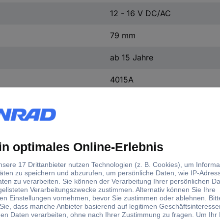
12 - 16 V DC/AC
79 mm
ab 15 Jahre
4015A
d)
ellausführung
Baugröße
satz
H0