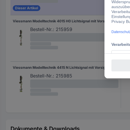
Dieser Artikel
Viessmann Modelltechnik 4015 H0 Lichtsignal mit Vorsignal Einfahrsignal Fertigmodell DB
Fer
Bestell-Nr.:
215959
Viessmann Modelltechnik 4415 N Lichtsignal mit Vorsignal Einfahrsignal Fertigmodell DB
Fer
Bestell-Nr.:
215985
Dokumente & Downloads