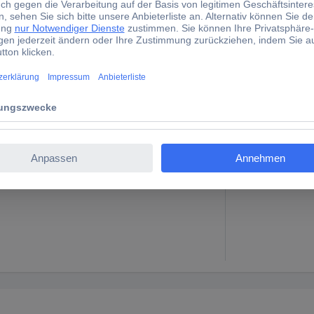
tigmodell
H0
tigmodell
N