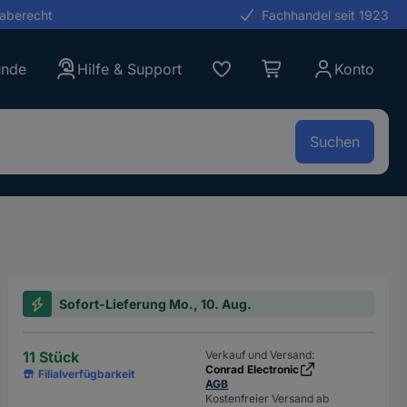
gaberecht
Fachhandel seit 1923
unde
Hilfe & Support
Konto
Suchen
Sofort-Lieferung Mo., 10. Aug.
11 Stück
Verkauf und Versand:
Conrad Electronic
Filialverfügbarkeit
AGB
Kostenfreier Versand ab