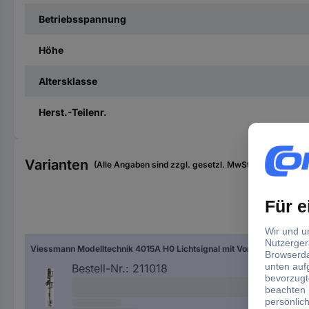
Betriebsspannung
Höhe
Altersklasse
Herst.-Teilenr.
Varianten
(Alle Angaben sind zzgl. gesetzl. MwSt., zzgl. Versan
Mod
Viessmann Modelltechnik 4015A H0 Lichtsignal mit Vorsignal Einfahrsignal Bausatz DB
Bau
Bestell-Nr.:
211018