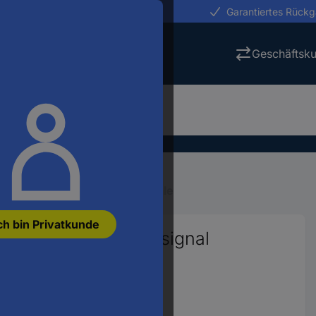
erungen in 24h
Garantiertes Rück
Geschäftsk
htsignale
Signale, Formsignale
ch bin Privatkunde
Lichtsignal mit Vorsignal