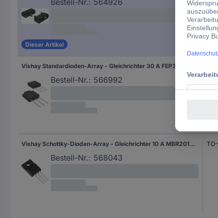
Bestell-Nr.:
564926
Dieser Artikel
Vishay Standardioden-Array - Gleichrichter 30 A FEP30DP-E3/45 TO-3P-3 Array - 1 Paar gemeinsame Kathoden
TO-
Bestell-Nr.:
566992
Vishay Schottky-Dioden-Array - Gleichrichter 10 A MBR20100CT-E3/4W TO-220-3 Array - 1 Paar gemeinsame Kathoden
TO-
Bestell-Nr.:
568043