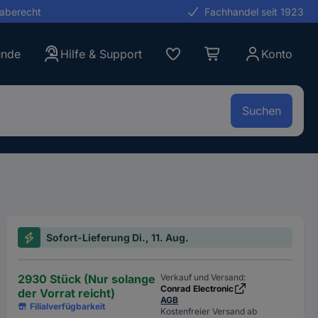
gaberecht
Fachhandel seit 1923
unde
Hilfe & Support
Konto
Suchen
Sofort-Lieferung Di., 11. Aug.
2930 Stück (Nur solange
Verkauf und Versand:
Conrad Electronic
der Vorrat reicht)
AGB
Filialverfügbarkeit
Kostenfreier Versand ab