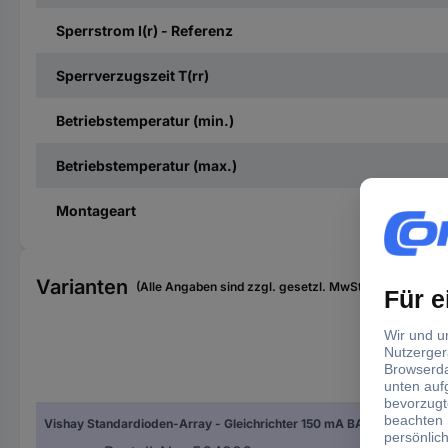
Sperrstrom I(r) - Referenz
Sperrverzugszeit T(rr)
Betriebstemperatur (min.)
Betriebstemperatur (max.)
Montageart
Varianten
(Alle Angaben sind zzgl. gesetzl. MwSt., zzgl. Versan
Geh
Vishay Standardioden-Array - Gleichrichter 150 mA BAV99-E3-08 TO-236-3 Array - 1 Paar serielle Verbindung
TO-