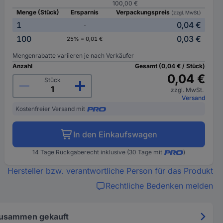
100,00 €
Menge (Stück)
Ersparnis
Verpackungspreis
(zzgl. MwSt.)
1
0,04 €
-
100
0,03 €
25% = 0,01 €
Mengenrabatte variieren je nach Verkäufer
Anzahl
Gesamt (0,04 € / Stück)
0,04 €
Stück
zzgl. MwSt.
Versand
Kostenfreier Versand mit
In den Einkaufswagen
14 Tage Rückgaberecht inklusive (30 Tage mit
)
Hersteller bzw. verantwortliche Person für das Produkt
Rechtliche Bedenken melden
zusammen gekauft