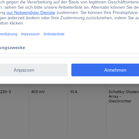
Gleichrichter
3P-3
950 mV
30 A
Standardioden-
Array -
Gleichrichter
220-3
800 mV
10 A
Schottky-Dioden
Array -
Gleichrichter