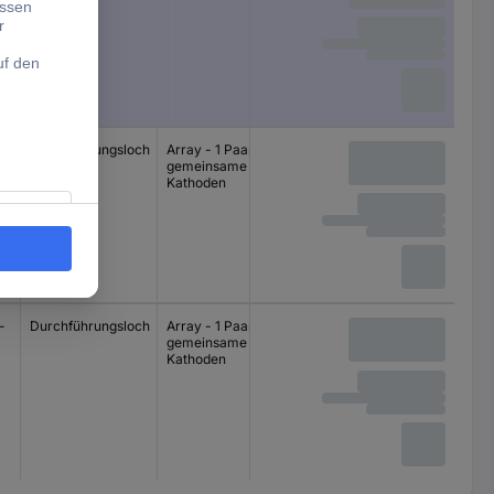
Durchführungsloch
Array - 1 Paar
gemeinsame
Kathoden
-
Durchführungsloch
Array - 1 Paar
gemeinsame
Kathoden