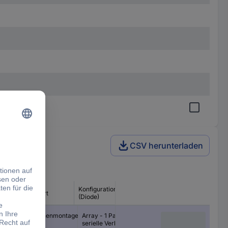
CSV herunterladen
Konfiguration
Montageart
(Diode)
Oberflächenmontage
Array - 1 Paar
serielle Verbindung