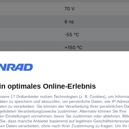
70 V
6 ns
-55 °C
+150 °C
Oberflächenmontage
d)
Durchlassspannung
Durchlassstrom
äuse
Produkt-Art
U(F)
I(F)
236-3
1.25 V
150 mA
Standardioden-
Array -