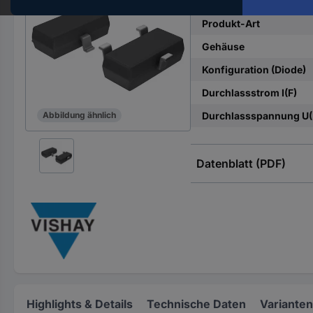
Hst.-
Teile-
Produkt-Art
Nr.
Gehäuse
ein
Konfiguration (Diode)
Durchlassstrom I(F)
Durchlassspannung U(
Abbildung ähnlich
Datenblatt (PDF)
Highlights & Details
Technische Daten
Varianten