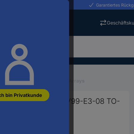
erungen in 24h
Garantiertes Rück
Geschäftsk
ichter
Gleichrichter-Dioden-Arrays
ch bin Privatkunde
ichrichter 150 mA BAV99-E3-08 TO-
ndung
4926