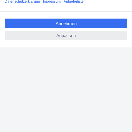
Angebotsservice
ccp.user.init.failed.titl
Beschaffungsservice
e
ccp.user.init.failed
Für Geschäftskunden
E-Procurement
Open Catalog Interface (OCI)
Conrad Smart Procure (CSP)
Für Verkäufer
Für Affiliate
Für Lieferanten