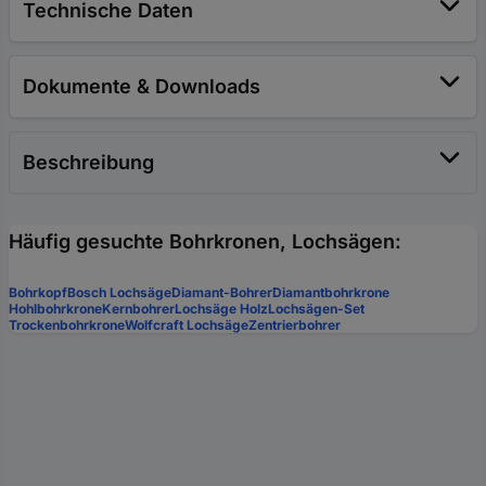
Technische Daten
Dokumente & Downloads
Beschreibung
Häufig gesuchte Bohrkronen, Lochsägen:
Bohrkopf
Bosch Lochsäge
Diamant-Bohrer
Diamantbohrkrone
Hohlbohrkrone
Kernbohrer
Lochsäge Holz
Lochsägen-Set
Trockenbohrkrone
Wolfcraft Lochsäge
Zentrierbohrer