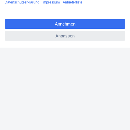
Filialen
ccp.user.init.failed.titl
Versandkostenfrei ab 100,00 € zzgl. MwSt. **
e
Angebotsservice
ccp.user.init.failed
Beschaffungsservice
Für Geschäftskunden
E-Procurement
Open Catalog Interface (OCI)
Conrad Smart Procure (CSP)
Für Verkäufer
Für Affiliate