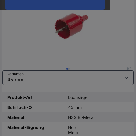
oder
eine
Hst.-
Teile-
Nr.
ein
1/2
Varianten
Produkt-Art
Lochsäge
Bohrloch-Ø
45 mm
Material
HSS Bi-Metall
Material-Eignung
Holz
Metall