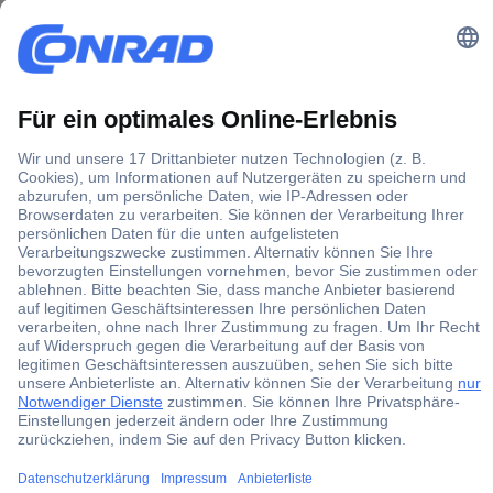
Folgende Befehlszeilen nacheinander eingeben:
curl -sLf https://deb.nodesource.com/setup_12.x |
sudo -E bash -
sudo apt-get install -y nodejs
curl -sLf https://iobroker.net/install.sh | bash -
Nachdem die Installationsroutine durchlaufen ist, kommst
du in deinem Webbrowser über die Eingabe der IP deines
Endgerätes und dem Port 8081 auf das User Interface – die
Konfigurationsoberfläche des ioBroker:
192.168.0.111:8081
Die Installation für die anderen Systeme findest du auf der