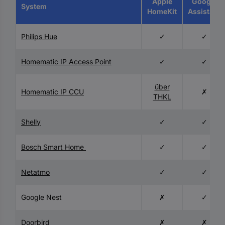
Apple
Google
System
HomeKit
Assistant
Philips Hue
✓
✓
Homematic IP Access Point
✓
✓
über
Homematic IP CCU
✗
THKL
Shelly
✓
✓
Bosch Smart Home
✓
✓
Netatmo
✓
✓
Google Nest
✗
✓
Doorbird
✗
✗