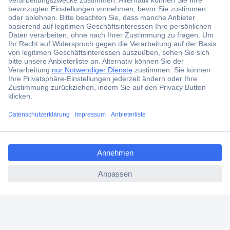
Der Conrad Newsletter
Jetzt anmelden und exklusive Aktionen,
aktuelle News und Angebote immer zuerst
erhalten.
Jetzt anmelden
Filialen
Versandkostenfrei ab 100,00 € zzgl. MwSt. **
ccp.user.init.failed.titl
Angebotsservice
e
Beschaffungsservice
ccp.user.init.failed
Für Geschäftskunden
E-Procurement