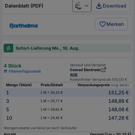
Datenblatt (PDF)
Download
Deutsch (Deutschland)
Merken
Sofort-Lieferung Mo., 10. Aug.
4 Stück
Verkauf und Versand:
Conrad Electronic
Filialverfügbarkeit
AGB
Kostenfreier Versand ab 100,00 €
Menge (Stück)
Preis/Einheit
Verpackungspreis
(zzgl. MwSt.)
1
151,25 €
1 M = 30,25 €
3
148,86 €
1 M = 29,77 €
5
148,06 €
1 M = 29,61 €
10
147,26 €
1 M = 29,45 €
Mengenrabatte variieren je nach Verkäufer
Anzahl
Gesamt (1 m = 30,25 €)