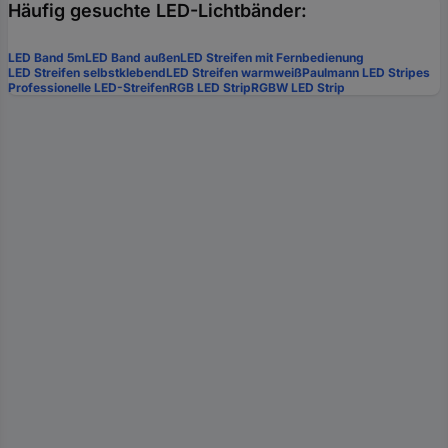
Häufig gesuchte LED-Lichtbänder:
LED Band 5m
LED Band außen
LED Streifen mit Fernbedienung
LED Streifen selbstklebend
LED Streifen warmweiß
Paulmann LED Stripes
Professionelle LED-Streifen
RGB LED Strip
RGBW LED Strip