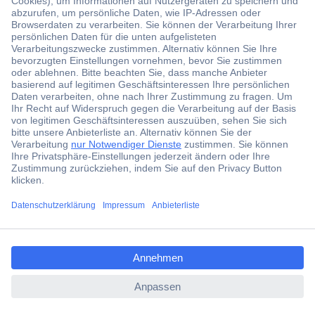
Jetzt anmelden und exklusive Aktionen,
aktuelle News und Angebote immer zuerst
erhalten.
Jetzt anmelden
Filialen
Versandkostenfrei ab 100,00 € zzgl. MwSt. **
Angebotsservice
Beschaffungsservice
ccp.user.init.failed.titl
e
Für Geschäftskunden
ccp.user.init.failed
E-Procurement