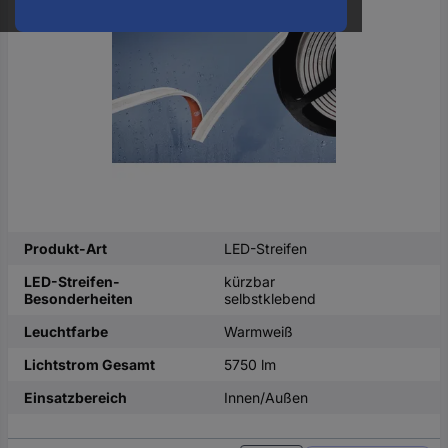
oder
eine
Hst.-
Teile-
Nr.
ein
Produkt-Art
LED-Streifen
LED-Streifen-
kürzbar
Besonderheiten
selbstklebend
Leuchtfarbe
Warmweiß
Lichtstrom Gesamt
5750 lm
Einsatzbereich
Innen/Außen