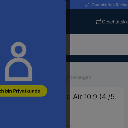
erungen in 24h
Garantiertes Rück
Geschäftsk
er
Tablet Zubehör
Tablet Halterungen
ch bin Privatkunde
alterung Apple iPad Air 10.9 (4./5.
 27,7 cm (10
Nr.:
3016375