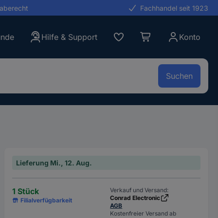
gaberecht
Fachhandel seit 1923
unde
Hilfe & Support
Konto
Suchen
Lieferung Mi., 12. Aug.
1 Stück
Verkauf und Versand:
Conrad Electronic
Filialverfügbarkeit
AGB
Kostenfreier Versand ab