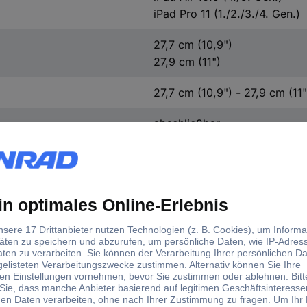
iPad Pro 11 (1./2./3./4. Gen.)
27,7 cm (10,9")
27,9 cm (11")
27,7 cm (10,9") - 27,9 cm (11"
abschließbar
Schwarz
d)
send für
Passend für
 cm (10,9") - 27,9 cm (11")
iPad Air 10.9 (4./5. G
iPad Pro 11 (1./2./3./4