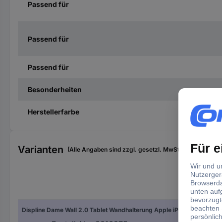
Passend für
Passend für
Passend für
Besonderheiten
Herstellerfarbe
Varianten
(Alle Angaben sind zzgl. gesetzl. MwSt., zzgl. Versan
Pas
Displine Dame Wall 2.0 Tablet Wandhalterung Apple iPad Air 10.9 (4./5. Gen.), iPad Pro 11 (1./2./3./4. Gen.) 27,7 cm (10,9") - 27,9 cm (11")
27,7