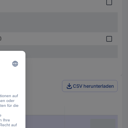
)
CSV herunterladen
en.)
. Gen.)