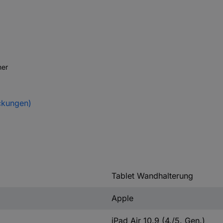
her
ckungen)
Tablet Wandhalterung
Apple
iPad Air 10.9 (4./5. Gen.)