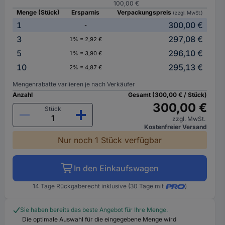
100,00 €
Menge (Stück)
Ersparnis
Verpackungspreis
(zzgl. MwSt.)
1
300,00 €
-
3
297,08 €
1% = 2,92 €
5
296,10 €
1% = 3,90 €
10
295,13 €
2% = 4,87 €
Mengenrabatte variieren je nach Verkäufer
Anzahl
Gesamt (300,00 € / Stück)
300,00 €
Stück
zzgl. MwSt.
Kostenfreier Versand
Nur noch 1 Stück verfügbar
In den Einkaufswagen
14 Tage Rückgaberecht inklusive (30 Tage mit
)
Sie haben bereits das beste Angebot für Ihre Menge.
Die optimale Auswahl für die eingegebene Menge wird