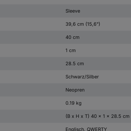
Sleeve
39,6 cm (15,6")
40 cm
1 cm
28.5 cm
Schwarz/Silber
Neopren
0.19 kg
(B x H x T) 40 x 1 x 28.5 cm
Englisch, QWERTY