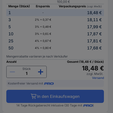
100,00 €
Menge (Stück)
Ersparnis
Verpackungspreis
(zzgl. MwSt.)
1
18,48 €
-
3
18,11 €
2% = 0,37 €
5
17,99 €
3% = 0,49 €
10
17,87 €
3% = 0,61 €
25
17,81 €
4% = 0,67 €
50
17,68 €
4% = 0,80 €
Mengenrabatte variieren je nach Verkäufer
Anzahl
Gesamt (18,48 € / Stück)
18,48 €
Stück
zzgl. MwSt.
Versand
Kostenfreier Versand mit
In den Einkaufswagen
14 Tage Rückgaberecht inklusive (30 Tage mit
)