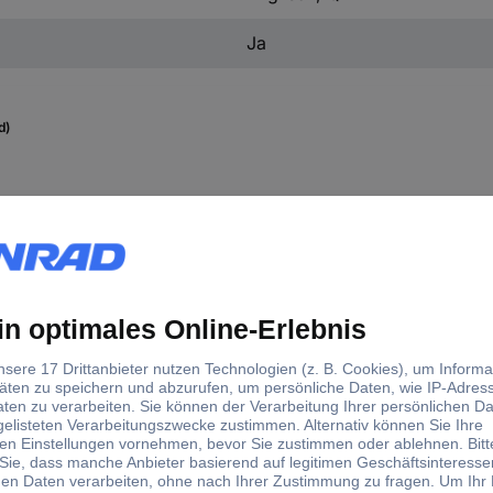
Ja
d)
tellerfarbe
Ausführung
warz/Silber
Sleeve
warz/Gold