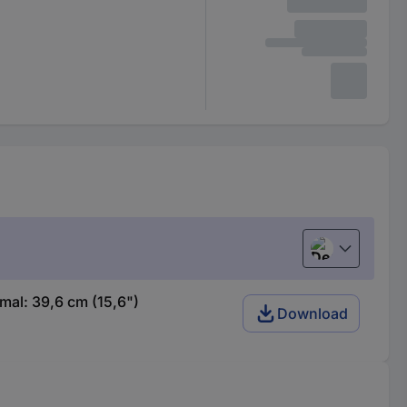
Deutsch (Deu
mal: 39,6 cm (15,6")
Download