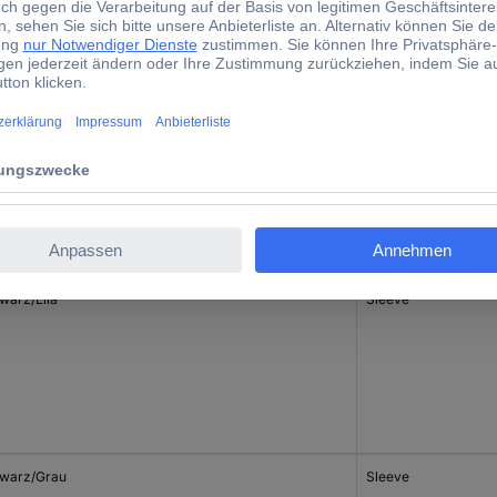
warz/Blau
Sleeve
warz/Lila
Sleeve
warz/Grau
Sleeve