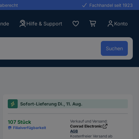
gaberecht
Fachhandel seit 1923
unde
Hilfe & Support
Konto
Suchen
Sofort-Lieferung Di., 11. Aug.
107 Stück
Verkauf und Versand:
Conrad Electronic
Filialverfügbarkeit
AGB
Kostenfreier Versand ab