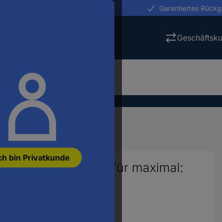
erungen in 24h
Garantiertes Rück
Geschäftsk
ubehör
Laptop Schutzhüllen
ch bin Privatkunde
sible 15.6 Passend für maximal: