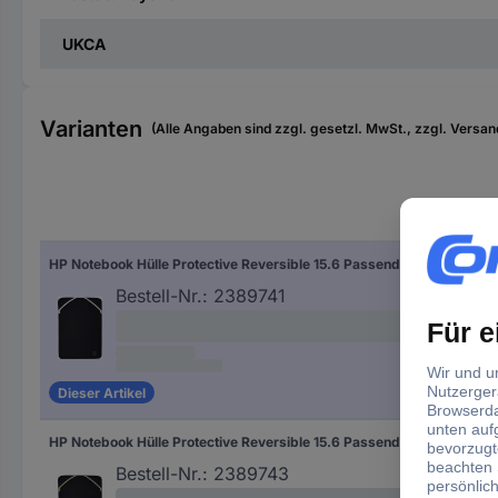
UKCA
Varianten
(Alle Angaben sind zzgl. gesetzl. MwSt., zzgl. Versan
Hers
HP Notebook Hülle Protective Reversible 15.6 Passend für maximal: 39,6 cm (15,6") Schwarz/Silber
Sch
Bestell-Nr.:
2389741
Dieser Artikel
HP Notebook Hülle Protective Reversible 15.6 Passend für maximal: 39,6 cm (15,6") Schwarz/Gold
Sch
Bestell-Nr.:
2389743