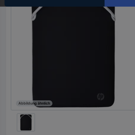
Hst.-
Teile-
Nr.
ein
Abbildung ähnlich