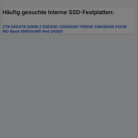
Häufig gesuchte Interne SSD-Festplatten:
2TB SSD
4TB SSD
M.2 SSD
SSD 128GB
SSD 1TB
SSD 256GB
SSD 512GB
WD Black SN850x
WD Red SA500