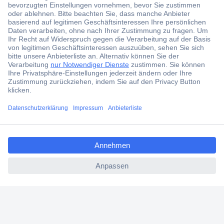
Der Conrad Newsletter
Jetzt anmelden und exklusive Aktionen,
aktuelle News und Angebote immer zuerst
erhalten.
Jetzt anmelden
ccp.user.init.failed.titl
Filialen
e
Versandkostenfrei ab 100,00 € zzgl. MwSt. **
ccp.user.init.failed
Angebotsservice
Beschaffungsservice
Für Geschäftskunden