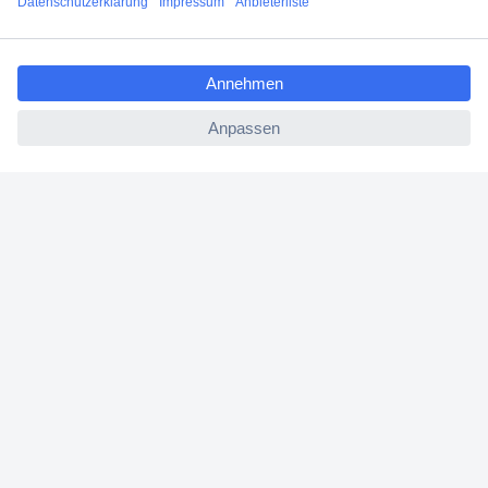
Angebotsservice
ccp.user.init.failed.titl
Beschaffungsservice
e
ccp.user.init.failed
Für Geschäftskunden
E-Procurement
Open Catalog Interface (OCI)
Conrad Smart Procure (CSP)
Für Verkäufer
Für Affiliate
Für Lieferanten