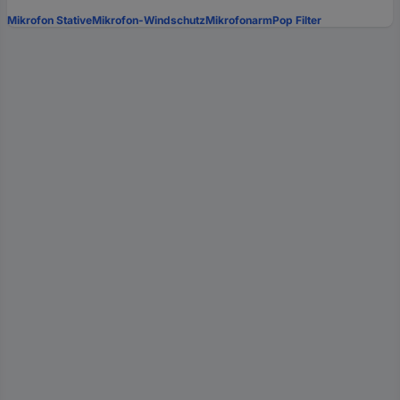
Mikrofon Stative
Mikrofon-Windschutz
Mikrofonarm
Pop Filter