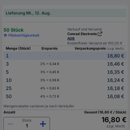
Lieferung Mi., 12. Aug.
50 Stück
Verkauf und Versand:
Conrad Electronic
Filialverfügbarkeit
AGB
Kostenfreier Versand ab 100,00 €
Menge (Stück)
Ersparnis
Verpackungspreis
(zzgl. MwSt.)
1
16,80 €
-
3
16,46 €
2% = 0,34 €
5
16,35 €
3% = 0,45 €
10
16,24 €
3% = 0,56 €
25
16,18 €
4% = 0,62 €
50
16,08 €
4% = 0,72 €
Mengenrabatte variieren je nach Verkäufer
Anzahl
Gesamt (16,80 € / Stück)
16,80 €
Stück
zzgl. MwSt.