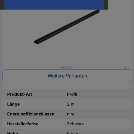
oder
eine
Hst.-
Teile-
Nr.
ein
1/11
Weitere Varianten
Produkt-Art
Profil
Länge
2 m
Energieeffizienzklasse
n.rel
Herstellerfarbe
Schwarz
Höhe
9 mm