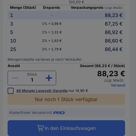
100,00 €
Menge (Stück)
Ersparnis
Verpackungspreis
(zzgl. MwSt.)
1
88,23 €
-
3
87,25 €
1% = 0,98 €
5
86,92 €
1% = 1,31 €
10
86,60 €
2% = 1,63 €
25
86,44 €
2% = 1,79 €
Mengenrabatte variieren je nach Verkäufer
Anzahl
Gesamt (88,23 € / Stück)
88,23 €
Stück
zzgl. MwSt.
Versand
48 Monate Langzeit-Garantie
nur 14,90 €
Nur noch 1 Stück verfügbar
Kostenfreier Versand mit
In den Einkaufswagen