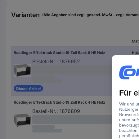
Varianten
(Alle Angaben sind zzgl. gesetzl. MwSt., zzgl. Versan
Mat
Roadinger Effektrack Studio 19 Zoll Rack 6 HE Holz
Hol
Bestell-Nr.:
1876952
Dieser Artikel
Roadinger Effektrack Studio 19 Zoll Rack 4 HE Holz
Hol
Bestell-Nr.:
1876809