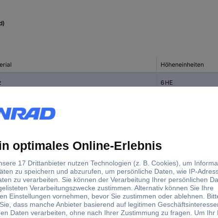
d)
erial
Höheneinheiten
z
6 HE
z
4 HE