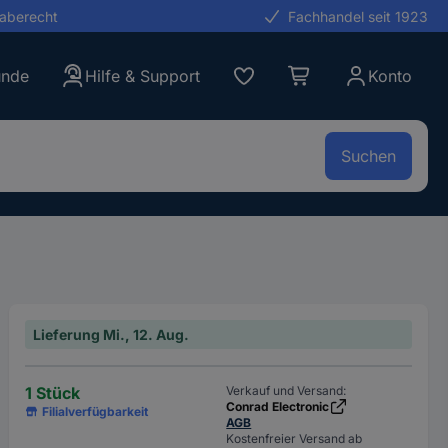
gaberecht
Fachhandel seit 1923
unde
Hilfe & Support
Konto
Suchen
Lieferung Mi., 12. Aug.
1 Stück
Verkauf und Versand:
Conrad Electronic
Filialverfügbarkeit
AGB
Kostenfreier Versand ab