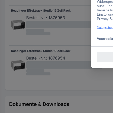
Roadinger Effektrack Studio 19 Zoll Rack
Bestell-Nr.:
1876953
Roadinger Effektrack Studio 19 Zoll Rack
Bestell-Nr.:
1876954
Dokumente & Downloads