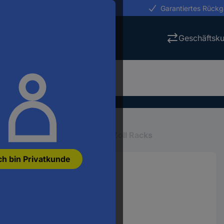
erungen in 24h
Garantiertes Rück
Geschäftsk
Racks, Elektronik, Cases
19 Zoll Racks
ch bin Privatkunde
l Rack 6 HE Holz
52