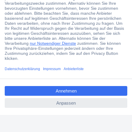
Der Conrad Newsletter
Jetzt anmelden und exklusive Aktionen,
aktuelle News und Angebote immer zuerst
erhalten.
Jetzt anmelden
ccp.user.init.failed.titl
Filialen
e
Versandkostenfrei ab 100,00 € zzgl. MwSt. **
ccp.user.init.failed
Angebotsservice
Beschaffungsservice