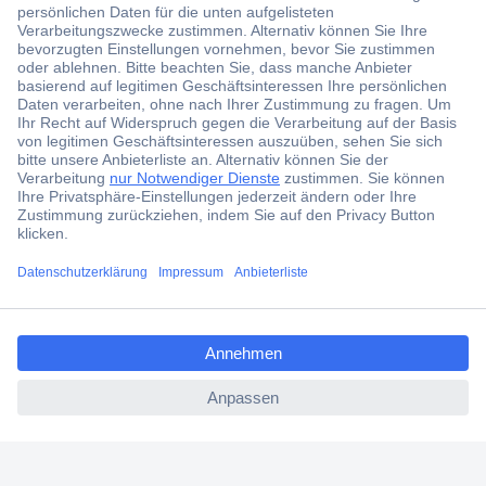
Der Conrad Newsletter
Jetzt anmelden und exklusive Aktionen,
aktuelle News und Angebote immer zuerst
erhalten.
Jetzt anmelden
ccp.user.init.failed.titl
Filialen
e
Versandkostenfrei ab 100,00 € zzgl. MwSt. **
ccp.user.init.failed
Angebotsservice
Beschaffungsservice